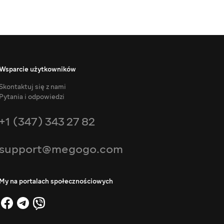
Wsparcie użytkowników
Skontaktuj się z nami
Pytania i odpowiedzi
+1 (347) 343 27 82
support@megogo.com
My na portalach społecznościowych