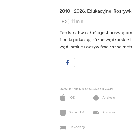
2010 - 2026
,
Edukacyjne
,
Rozrywk
11 min
HD
Ten kanał w całości jest poświęco
filmiki pokazują różne wędkarskie t
wędkarskie i oczywiście różne met
DOSTĘPNE NA URZĄDZENIACH
iOS
Android
Smart TV
Konsole
Dekodery