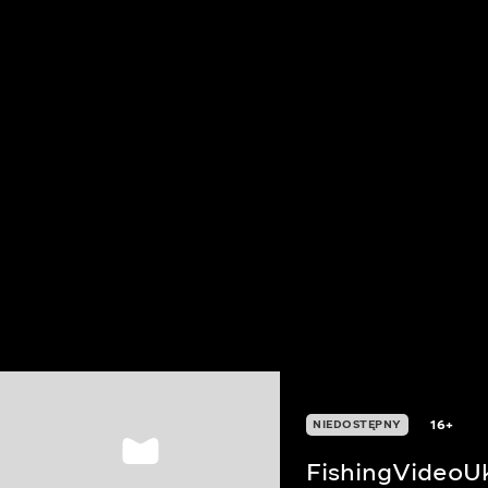
16+
NIEDOSTĘPNY
FishingVideoU