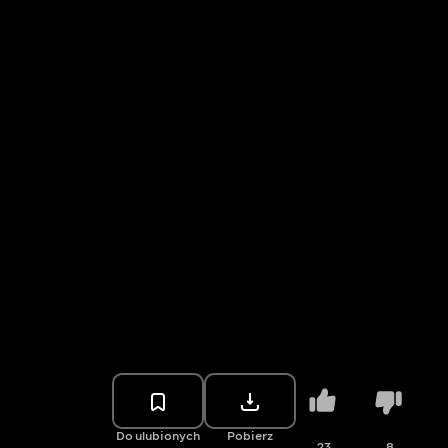
Do ulubionych
Pobierz
23
8