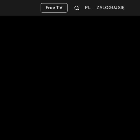
Free TV
PL
ZALOGUJ SIĘ