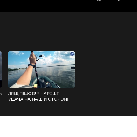
h
ЛЯЩ ПІШОВ!!! НАРЕШТІ
ЧУДОВА ФІДЕРНА РИБА
УДАЧА НА НАШІЙ СТОРОНІ
НА ДЕСНІ В ПУХОВИКУ
FishingVideoUkraine
FishingVideoUkraine