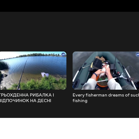
ТРЬОХДЕННА РИБАЛКА І
Every fisherman dreams of suc
ВІДПОЧИНОК НА ДЕСНІ
fishing
FishingVideoUkraine