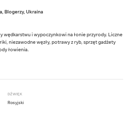
a
,
Blogerzy
,
Ukraina
ny wędkarstwu i wypoczynkowi na łonie przyrody. Liczne
riki, niezawodne węzły, potrawy z ryb, sprzęt gadżety
ody łowienia.
DŹWIĘK
Rosyjski