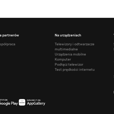
a partnerów
Na urządzeniach
półpraca
Telewizory i odtwarzacze
multimedialne
Urządzenia mobilne
Komputer
Podłącz telewizor
Test prędkości internetu