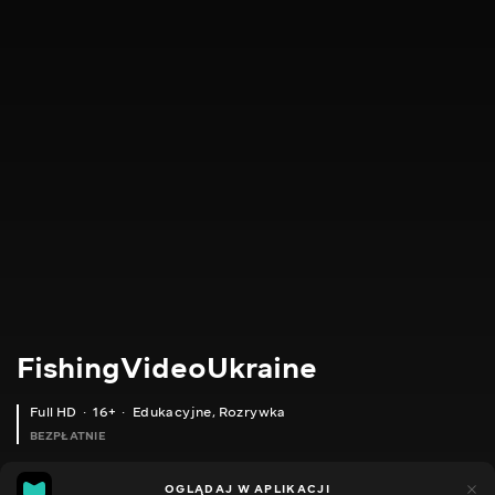
FishingVideoUkraine
Full HD
16+
Edukacyjne
,
Rozrywka
BEZPŁATNIE
23
8
OGLĄDAJ W APLIKACJI