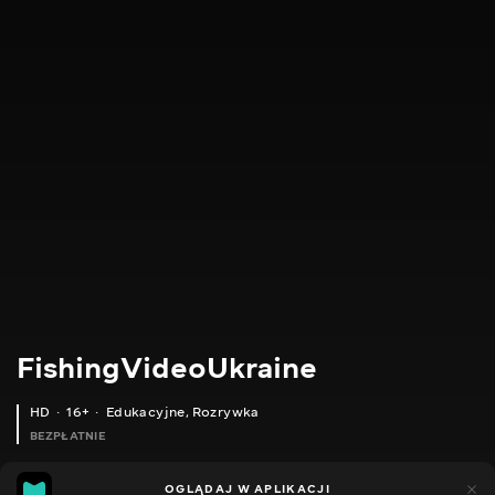
FishingVideoUkraine
HD
16+
Edukacyjne
,
Rozrywka
BEZPŁATNIE
23
8
OGLĄDAJ W APLIKACJI