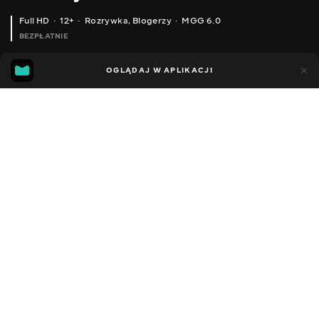
Full HD
12+
Rozrywka
,
Blogerzy
MGG 6.0
BEZPŁATNIE
MGG
85
42
OGLĄDAJ W APLIKACJI
6.0
Dodano do ulubionych
UDOSTĘPNIJ
Sezon 1
Facebook
Kopiuj link
СЕРІЯ 46
СЕРІЯ 45
2014 - 2023
,
Ukraina
Rozrywka
,
Blogerzy
DŹWIĘK
Rosyjski