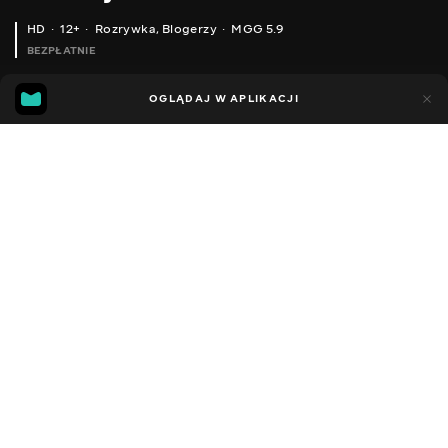
HD
12+
Rozrywka
,
Blogerzy
MGG 5.9
BEZPŁATNIE
MGG
85
42
OGLĄDAJ W APLIKACJI
5.9
Dodano do ulubionych
UDOSTĘPNIJ
Sezon 1
Facebook
Kopiuj link
ВЕСЕЛИЙ АЛЕКС ЇДЕ НА POWER WHEEL ВАНТАЖІВЦІ-ЗМІШУВАЧІ, ЩОБ ДОПОМОГТИ ЛЮДИНІ СПРАВЖНЯ ВАНТАЖІВКА І АВТОМОБІЛЬНА ІГРАШКА
ВЕСЕЛА ГРА УЯВИ З МАШИНКАМИ BRUDER ТА BEYBLADE GENESIS VALTRYEK, ЩО ВПАЛИ З НЕБА ІГРАШКИ ДЛЯ ХЛОПЧИКІВ
2014 - 2023
,
Ukraina
Rozrywka
,
Blogerzy
DŹWIĘK
Rosyjski