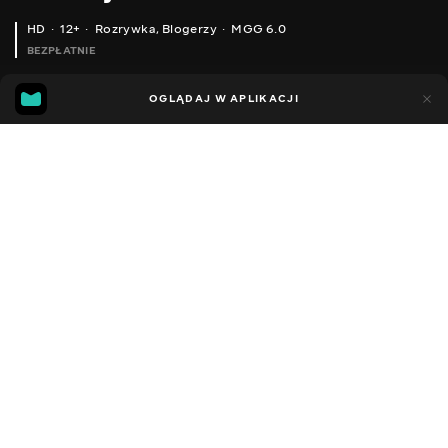
HD
12+
Rozrywka
,
Blogerzy
MGG 6.0
BEZPŁATNIE
MGG
86
42
OGLĄDAJ W APLIKACJI
6.0
Dodano do ulubionych
UDOSTĘPNIJ
Sezon 1
Facebook
Kopiuj link
ВІДЕО ПРО МАШИНКИ ДЛЯ ДІТЕЙ ТРАКТОР ВИВЧАЄМО КОЛЬОРИ З POWER WHEELS BRUDER TOYS
ВЕСЕЛА ДИТЯЧА РОЗПАКОВКА ТА ЗБІРКА ЛІТАКА ДИТЯЧІ ВІДЕО ПРО АВТОМОБІЛЬНІ ІГРАШКИ
2014 - 2023
,
Ukraina
Rozrywka
,
Blogerzy
DŹWIĘK
Rosyjski