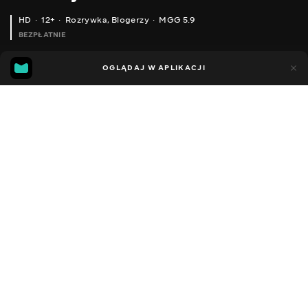
HD
12+
Rozrywka
,
Blogerzy
MGG 5.9
BEZPŁATNIE
MGG
85
42
OGLĄDAJ W APLIKACJI
5.9
Dodano do ulubionych
UDOSTĘPNIJ
Sezon 1
Facebook
Kopiuj link
LEGO CITY 60180 МАШИНКИ ДЛЯ ДІТЕЙ МОНСТР-ТРЕК. ПОРІВНЮЄМО З ІНШИМИ ПОЗАШЛЯХОВИКАМИ.
ГРА З ІГРАШКОВОЮ ВАНТАЖІВКОЮ BRUDER ПОЛІЦЕЙСЬКІ МАШИНИ ДЛЯ ПЕРЕСЛІДУВАННЯ
2014 - 2023
,
Ukraina
Rozrywka
,
Blogerzy
DŹWIĘK
Rosyjski