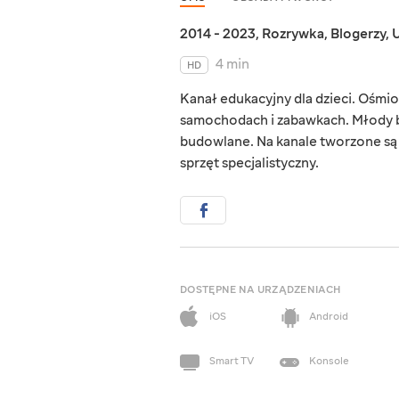
2014 - 2023
,
Rozrywka
,
Blogerzy
,
U
4 min
HD
Kanał edukacyjny dla dzieci. Ośmio
samochodach i zabawkach. Młody bl
budowlane. Na kanale tworzone są r
sprzęt specjalistyczny.
DOSTĘPNE NA URZĄDZENIACH
iOS
Android
Smart TV
Konsole