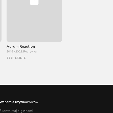
Aurum Reaction
PlayUA
2018 - 2022
,
Rozrywka
2013 - 2025
,
Rozrywka
BEZPŁATNIE
BEZPŁATNIE
Wsparcie użytkowników
Skontaktuj się z nami