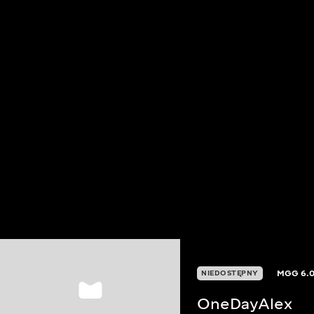
MGG
6.
NIEDOSTĘPNY
OneDayAlex