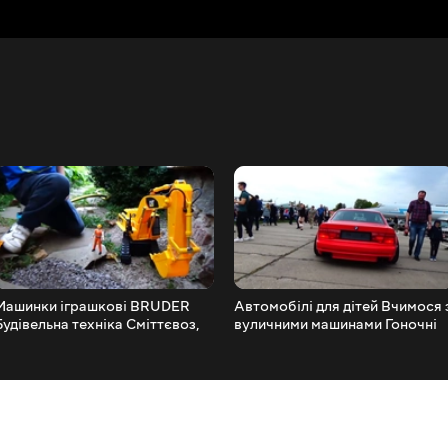
Машинки іграшкові BRUDER
Автомобілі для дітей Вчимося 
Будівельна техніка Сміттєвоз,
вуличними машинами Гоночні
Екскаватор, Бетономішалка,
Автомобілі. Відео про
Кран. Іграшки для дітей
транспорт для дітей