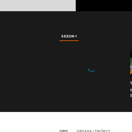
SEZON 1
OPIS
OBSADA I TWÓRCY