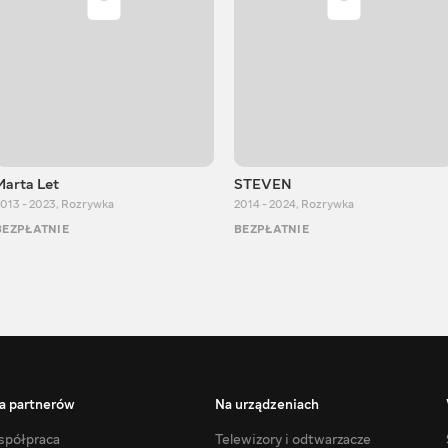
Marta Let
STEVEN
013 - 2023
,
Rozrywka
2014 - 2024
,
Rozrywka
BEZPŁATNIE
BEZPŁATNIE
a partnerów
Na urządzeniach
półpraca
Telewizory i odtwarzacze