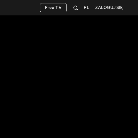
Free TV
PL
ZALOGUJ SIĘ