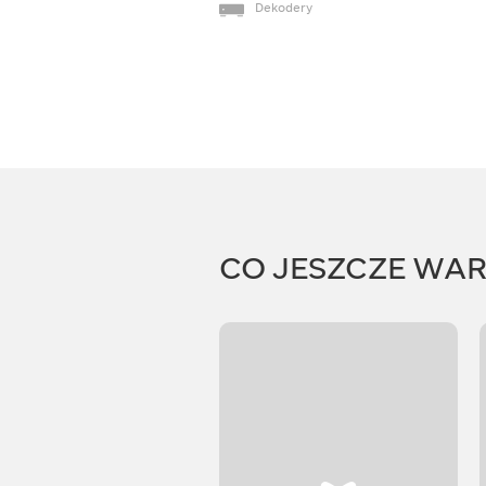
Dekodery
CO JESZCZE WA