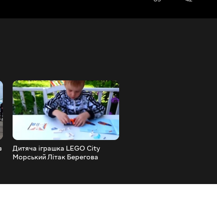
з
Дитяча іграшка LEGO City
Вантажівка для дітей.
Морський Літак Берегова
Будівельні Блоки Іграшки 
Охорона Запуск Огляду та
Дітей Вантажівка Самоск
Складання Транспорту для
Автомобільні Іграшки
дітей
Будівництво Складання