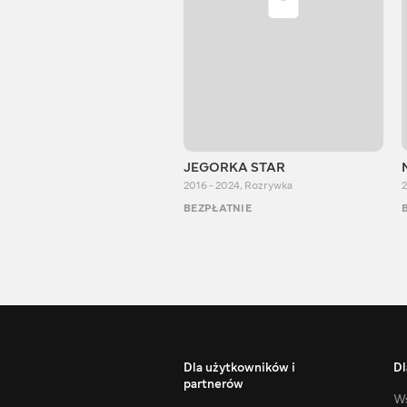
JEGORKA STAR
2016 - 2024
,
Rozrywka
2
BEZPŁATNIE
Dla użytkowników i
Dl
partnerów
Ws