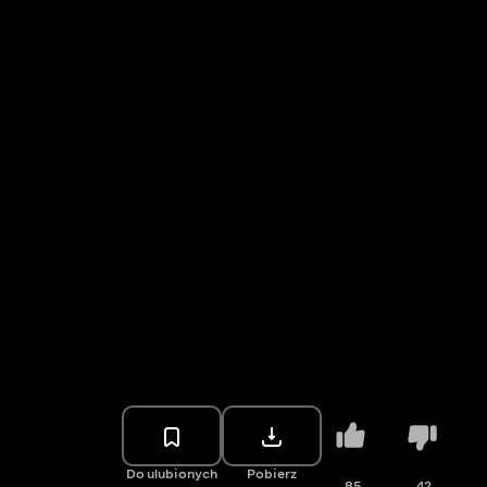
Do ulubionych
Pobierz
85
42