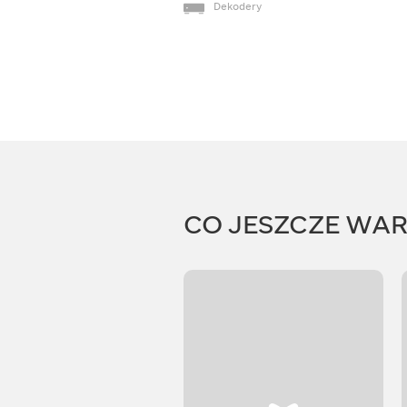
Dekodery
CO JESZCZE WA