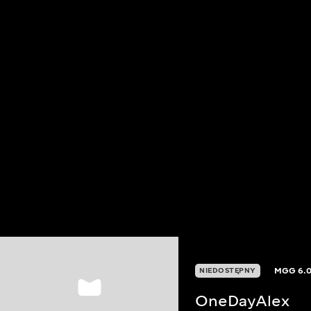
MGG
6.
NIEDOSTĘPNY
OneDayAlex