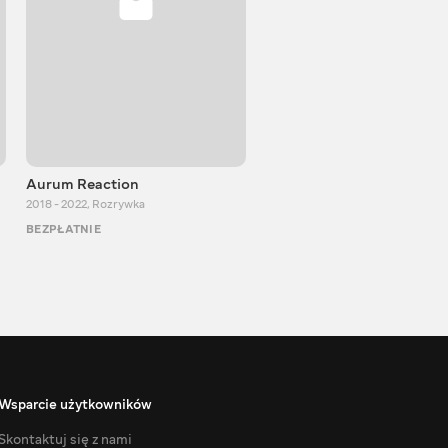
Aurum Reaction
PlayUA
2018 - 2022
,
Rozrywka
2013 - 2025
,
Rozrywka
BEZPŁATNIE
BEZPŁATNIE
Wsparcie użytkowników
Skontaktuj się z nami