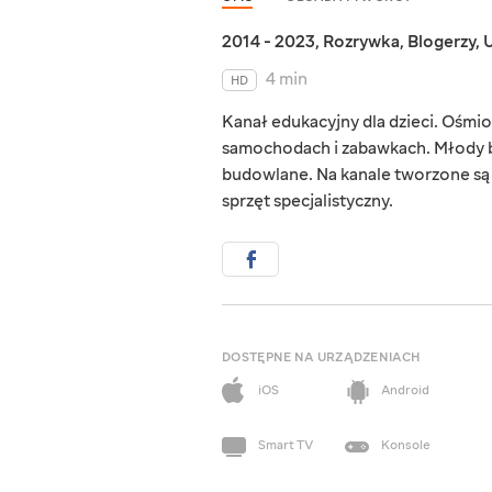
2014 - 2023
,
Rozrywka
,
Blogerzy
,
U
4 min
HD
Kanał edukacyjny dla dzieci. Ośmio
samochodach i zabawkach. Młody bl
budowlane. Na kanale tworzone są r
sprzęt specjalistyczny.
DOSTĘPNE NA URZĄDZENIACH
iOS
Android
Smart TV
Konsole