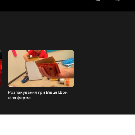
Розпакування гри Вівця Шон
Космічний слиз Проводи
ціла ферма
досліди