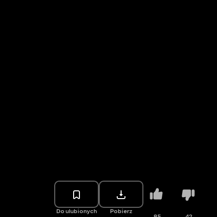
Do ulubionych
Pobierz
85
42