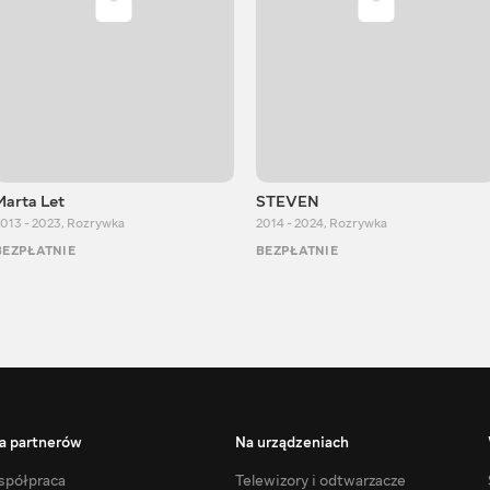
Marta Let
STEVEN
013 - 2023
,
Rozrywka
2014 - 2024
,
Rozrywka
BEZPŁATNIE
BEZPŁATNIE
a partnerów
Na urządzeniach
półpraca
Telewizory i odtwarzacze