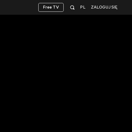
Free TV
PL
ZALOGUJ SIĘ