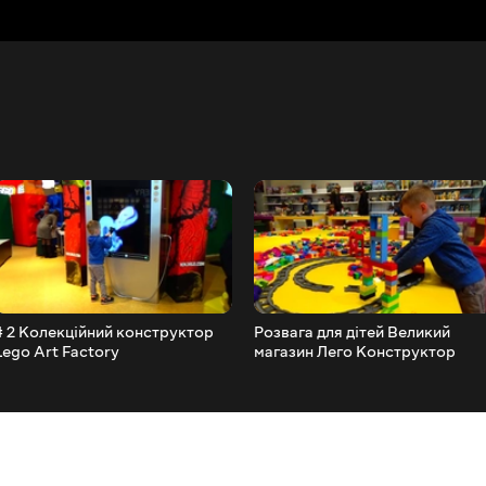
# 2 Колекційний конструктор
Розвага для дітей Великий
Lego Art Factory
магазин Лего Конструктор
Lego City Lego shopping