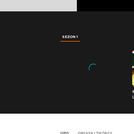
SEZON 1
OPIS
OBSADA I TWÓRCY