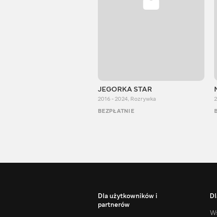
JEGORKA STAR
2016 - 2024
,
Rozrywka
2
BEZPŁATNIE
Dla użytkowników i
Dl
partnerów
Ws