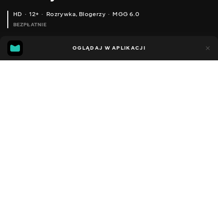
HD
12+
Rozrywka
,
Blogerzy
MGG 6.0
BEZPŁATNIE
MGG
85
42
OGLĄDAJ W APLIKACJI
6.0
Dodano do ulubionych
UDOSTĘPNIJ
Sezon 1
Facebook
Kopiuj link
BUKOVEL #3 КАТАЄМОСЯ НА ПІДЙОМНИКУ ТА НА ЛИЖАХ RIDE A SKI LIFT GO PRO
ШОК! ВТЕЧА ЛІТАЮЧОГО МІНЬЙОНА, СПРОБА №2
2014 - 2023
,
Ukraina
Rozrywka
,
Blogerzy
DŹWIĘK
Rosyjski