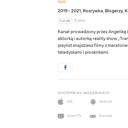
2019 - 2021
,
Rozrywka
,
Blogerzy
,
K
3 min
Full HD
Kanał prowadzony przez Angelikę K
aktorką i autorką reality show „Tra
playlist znajdziesz filmy z marato
teledyskami i piosenkami.
DOSTĘPNE NA URZĄDZENIACH
iOS
Android
Smart TV
Konsole