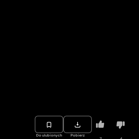
Do ulubionych
Pobierz
7
4