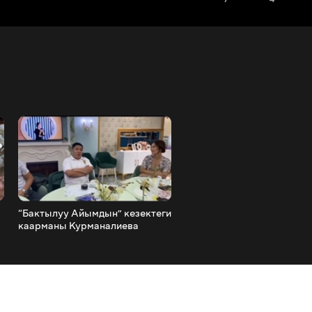
“Бактылуу Айымдын” кезектеги
Анжеликадан АШАР
каарманы Курманалиева
конкурсунун жеңүүчүсүн
Майрамбүбү эже атайы
RANGE ROVER автоунаа
Каракөл шаарынан келди
тапшыруу аземи