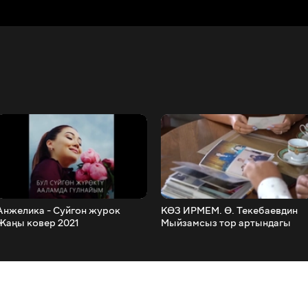
Анжелика - Суйгон журок
КӨЗ ИРМЕМ. Ө. Текебаевдин
Жаңы ковер 2021
Мыйзамсыз тор артындагы
видеосу, жеке жашоосундагы
сырлар ачыкка чыкты.