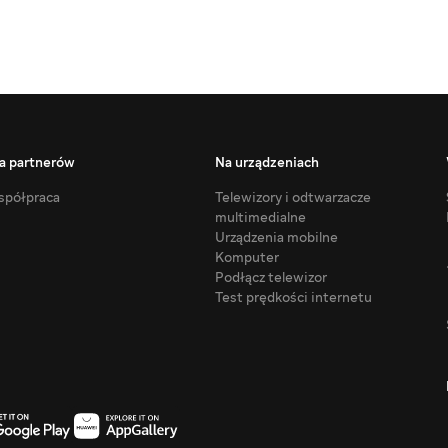
a partnerów
Na urządzeniach
półpraca
Telewizory i odtwarzacze
multimedialne
Urządzenia mobilne
Komputer
Podłącz telewizor
Test prędkości internetu