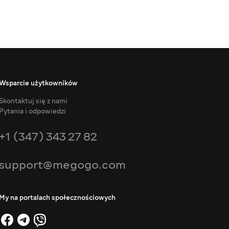
Wsparcie użytkowników
Skontaktuj się z nami
Pytania i odpowiedzi
+1 (347) 343 27 82
support@megogo.com
My na portalach społecznościowych