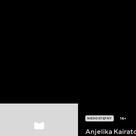
16+
NIEDOSTĘPNY
Anjelika Kairat