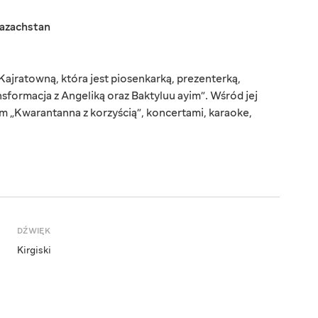
azachstan
ajratowną, która jest piosenkarką, prezenterką,
nsformacja z Angeliką oraz Baktyluu ayim”. Wśród jej
nem „Kwarantanna z korzyścią”, koncertami, karaoke,
DŹWIĘK
Kirgiski