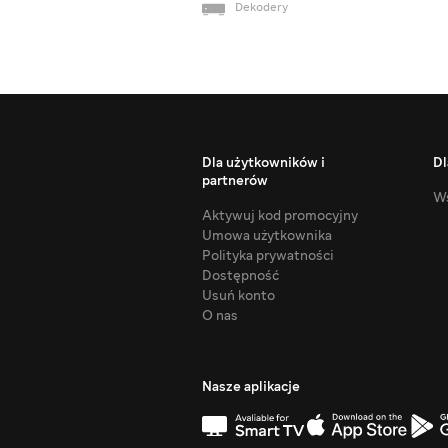
Dekodery
Dla użytkowników i
Dl
partnerów
Ws
Aktywuj kod promocyjny
Umowa użytkownika
Polityka prywatności
Dostępność
Usuń konto
O nas
Nasze aplikacje