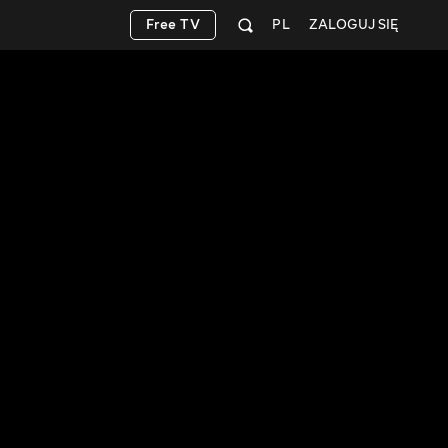
Free TV
PL
ZALOGUJ SIĘ