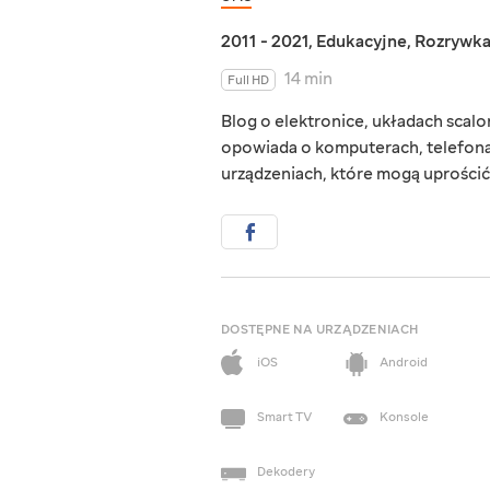
2011 - 2021
,
Edukacyjne
,
Rozrywk
14 min
Full HD
Blog o elektronice, układach scal
opowiada o komputerach, telefon
urządzeniach, które mogą uprościć
DOSTĘPNE NA URZĄDZENIACH
iOS
Android
Smart TV
Konsole
Dekodery