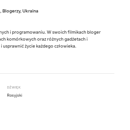
a
,
Blogerzy
,
Ukraina
onych i programowaniu. W swoich filmikach bloger
ach komórkowych oraz różnych gadżetach i
 i usprawnić życie każdego człowieka.
DŹWIĘK
Rosyjski