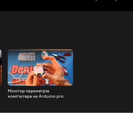
Монітор параметрів
Як проводять вільний час
комп'ютера на Arduino pro
моделісти квадрокоптери
micro + Oled display
RC quadcopter flying