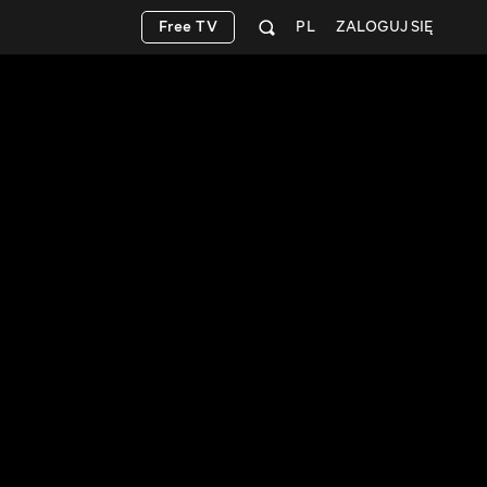
Free TV
PL
ZALOGUJ SIĘ