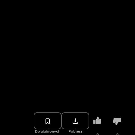
Do ulubionych
Pobierz
9
9