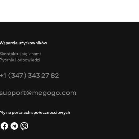
Wsparcie użytkowników
Skontaktuj się z nami
Pytania i odpowiedzi
+1 (347) 343 27 82
support@megogo.com
My na portalach społecznościowych