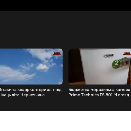
Літаки та квадркоптери зліт під
Бюджетна морозильна камера
кінець літа Чернеччина
Prime Technics FS 801 M огляд
замовлення з Rozetka