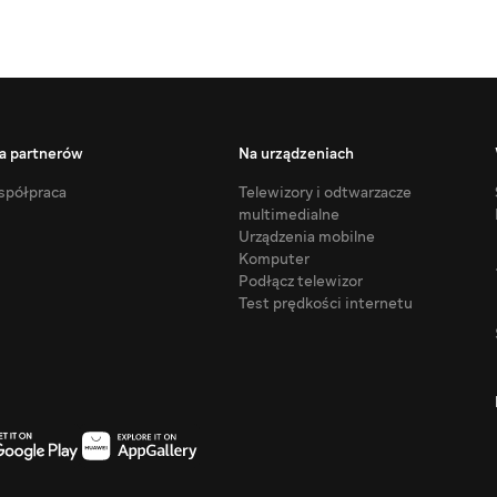
a partnerów
Na urządzeniach
półpraca
Telewizory i odtwarzacze
multimedialne
Urządzenia mobilne
Komputer
Podłącz telewizor
Test prędkości internetu