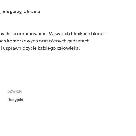
a
,
Blogerzy
,
Ukraina
onych i programowaniu. W swoich filmikach bloger
ach komórkowych oraz różnych gadżetach i
 i usprawnić życie każdego człowieka.
DŹWIĘK
Rosyjski