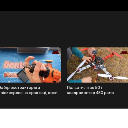
Набір екстракторів з
Польоти літак 50 і
аліекспресс на практиці, вони
квадрокоптер 450 рама
вам не потрібні!