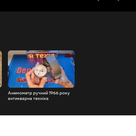
Анемометр ручний 1966 року
RFID замок прихованого
антикварна техніка
монтажу огляд дешевого
комплекту на 3 ключі