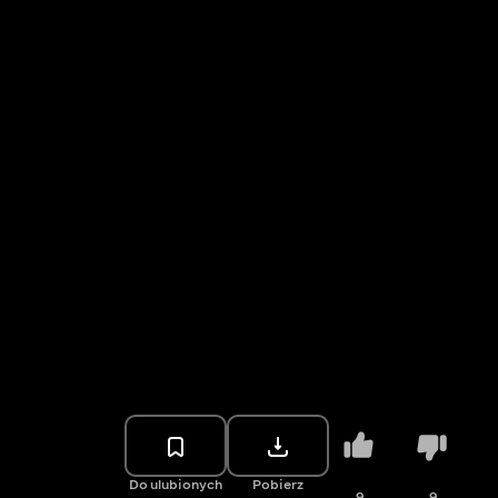
Do ulubionych
Pobierz
9
9