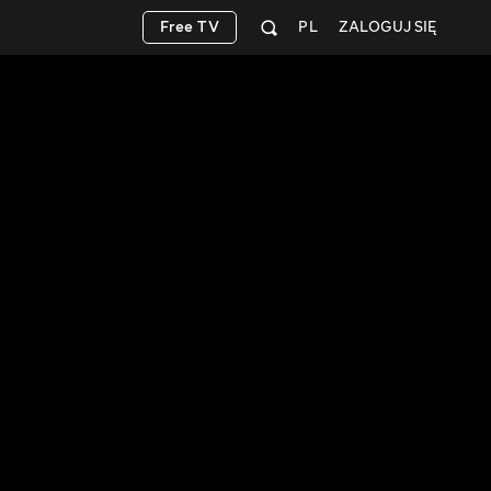
Free TV
PL
ZALOGUJ SIĘ