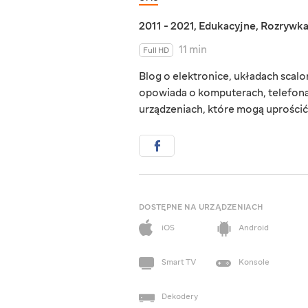
2011 - 2021
,
Edukacyjne
,
Rozrywk
11 min
Full HD
Blog o elektronice, układach scal
opowiada o komputerach, telefon
urządzeniach, które mogą uprościć
DOSTĘPNE NA URZĄDZENIACH
iOS
Android
Smart TV
Konsole
Dekodery