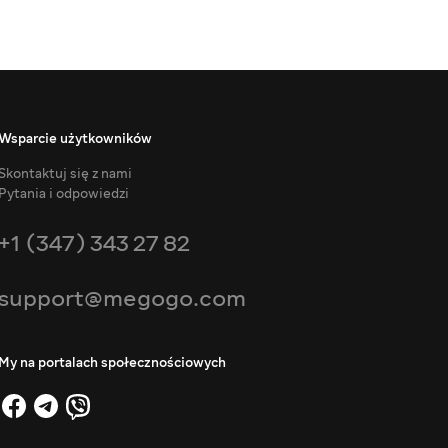
Wsparcie użytkowników
Skontaktuj się z nami
Pytania i odpowiedzi
+1 (347) 343 27 82
support@megogo.com
My na portalach społecznościowych