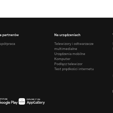
a partnerów
Na urządzeniach
półpraca
Telewizory i odtwarzacze
multimedialne
Urządzenia mobilne
Komputer
Podłącz telewizor
Test prędkości internetu