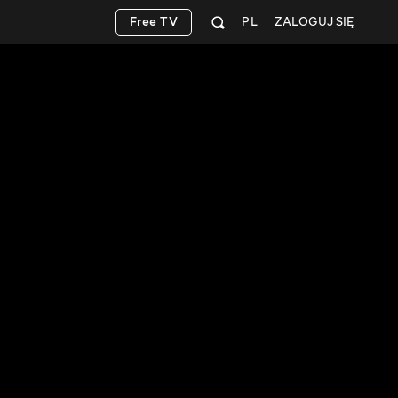
Free TV
PL
ZALOGUJ SIĘ