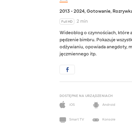
2013 - 2024
,
Gotowanie
,
Rozrywk
2 min
Full HD
Wideoblog o czynnościach, które au
pędzenie bimbru. Pokazuje wszystk
odżywianiu, opowiada anegdoty, mó
jęczmiennego itp.
DOSTĘPNE NA URZĄDZENIACH
iOS
Android
Smart TV
Konsole