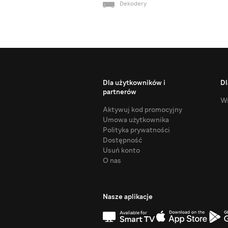
Dekodery
Dla użytkowników i
Dl
partnerów
Ws
Aktywuj kod promocyjny
Umowa użytkownika
Polityka prywatności
Dostępność
Usuń konto
O nas
Nasze aplikacje