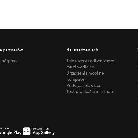
a partnerów
Na urządzeniach
półpraca
Telewizory i odtwarzacze
multimedialne
Urządzenia mobilne
Komputer
Podłącz telewizor
Test prędkości internetu