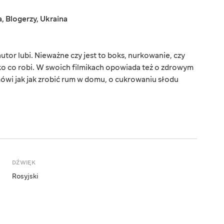
a
,
Blogerzy
,
Ukraina
tor lubi. Nieważne czy jest to boks, nurkowanie, czy
o co robi. W swoich filmikach opowiada też o zdrowym
wi jak jak zrobić rum w domu, o cukrowaniu słodu
DŹWIĘK
Rosyjski