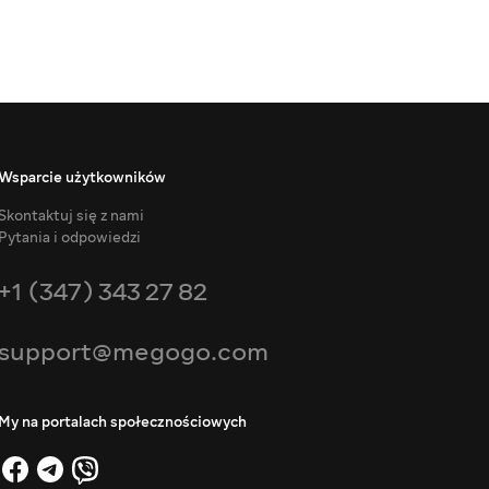
Wsparcie użytkowników
Skontaktuj się z nami
Pytania i odpowiedzi
+1 (347) 343 27 82
support@megogo.com
My na portalach społecznościowych