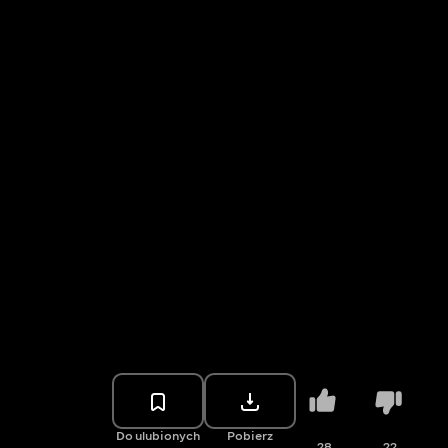
Do ulubionych
Pobierz
28
22