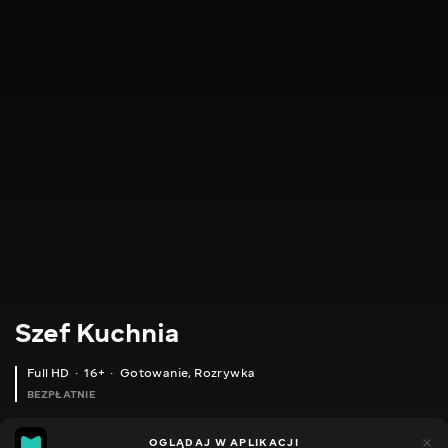
Szef Kuchnia
Full HD
16+
Gotowanie
,
Rozrywka
BEZPŁATNIE
28
22
OGLĄDAJ W APLIKACJI