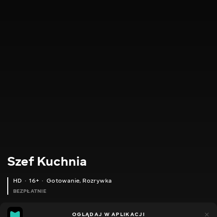
Szef Kuchnia
HD
16+
Gotowanie
,
Rozrywka
BEZPŁATNIE
28
22
OGLĄDAJ W APLIKACJI