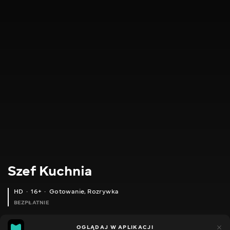
Szef Kuchnia
HD
16+
Gotowanie
,
Rozrywka
BEZPŁATNIE
28
22
OGLĄDAJ W APLIKACJI