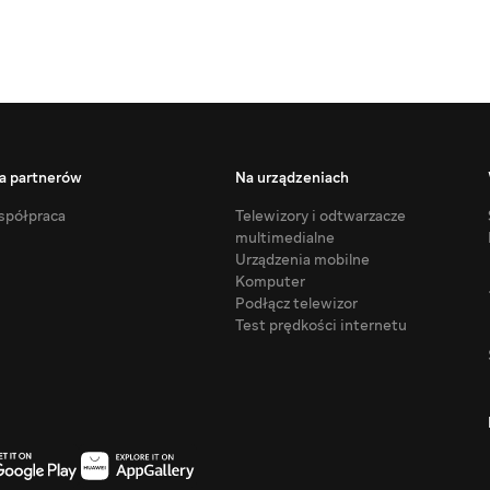
a partnerów
Na urządzeniach
półpraca
Telewizory i odtwarzacze
multimedialne
Urządzenia mobilne
Komputer
Podłącz telewizor
Test prędkości internetu