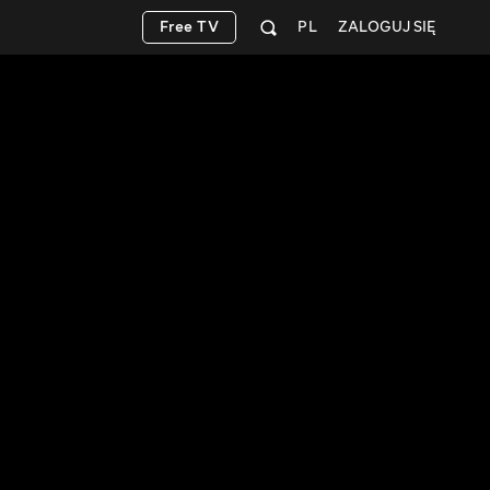
Free TV
PL
ZALOGUJ SIĘ