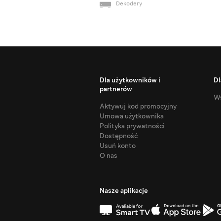
Dekodery
Dla użytkowników i
Dl
partnerów
Ws
Aktywuj kod promocyjny
Umowa użytkownika
Polityka prywatności
Dostępność
Usuń konto
O nas
Nasze aplikacje