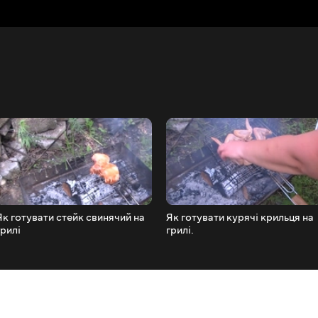
Як готувати стейк свинячий на
Як готувати курячі крильця на
грилі
грилі.