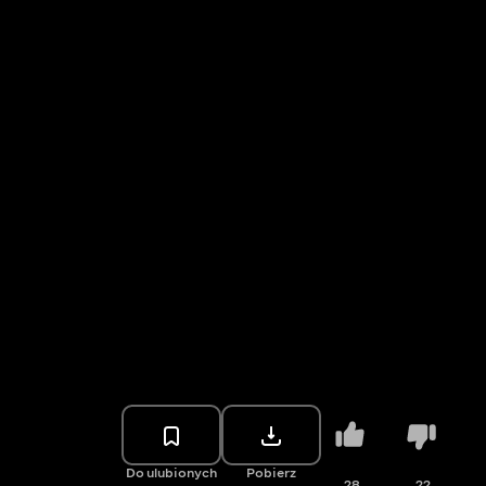
Do ulubionych
Pobierz
28
22