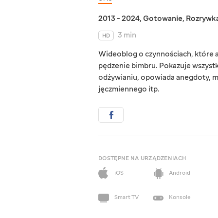
2013 - 2024
,
Gotowanie
,
Rozrywk
3 min
HD
Wideoblog o czynnościach, które au
pędzenie bimbru. Pokazuje wszystk
odżywianiu, opowiada anegdoty, mó
jęczmiennego itp.
DOSTĘPNE NA URZĄDZENIACH
iOS
Android
Smart TV
Konsole