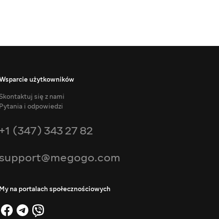
Wsparcie użytkowników
Skontaktuj się z nami
Pytania i odpowiedzi
+1 (347) 343 27 82
support@megogo.com
My na portalach społecznościowych