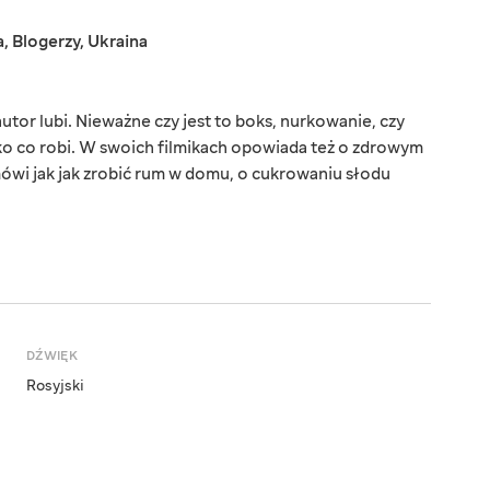
a
,
Blogerzy
,
Ukraina
tor lubi. Nieważne czy jest to boks, nurkowanie, czy
o co robi. W swoich filmikach opowiada też o zdrowym
wi jak jak zrobić rum w domu, o cukrowaniu słodu
DŹWIĘK
Rosyjski