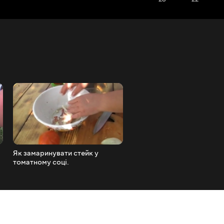
Як замаринувати стейк у
Як замаринувати курячі
томатному соці.
крильця в кока-колі.