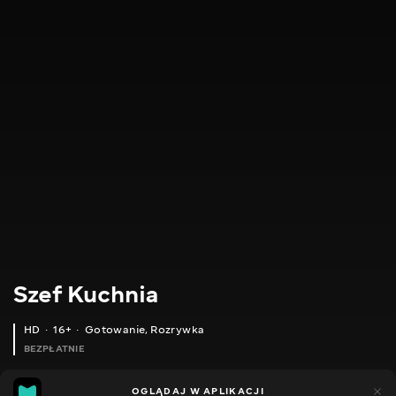
Szef Kuchnia
HD
16+
Gotowanie
,
Rozrywka
BEZPŁATNIE
28
22
OGLĄDAJ W APLIKACJI