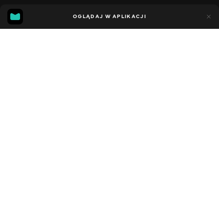
6
1
OGLĄDAJ W APLIKACJI
Dodano do ulubionych
UDOSTĘPNIJ
Sezon 1
Facebook
Kopiuj link
ODCINEK 57
ODCINEK 58
2012 - 2021
,
Stany Zjednoczone
Muzyczne
,
Rozrywka
,
Blogerzy
DŹWIĘK
Tadżycki
DOSTĘPNE
iOS,
Android,
Smart TV,
Konsole,
Odtwarzacz multimedialny