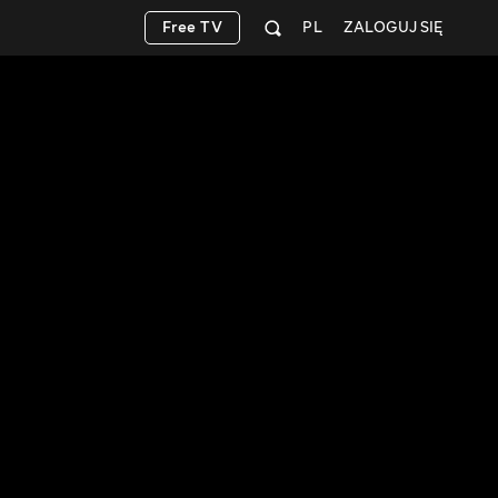
Free TV
PL
ZALOGUJ SIĘ