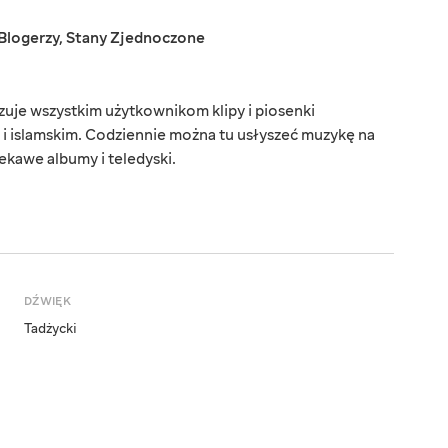
Blogerzy
,
Stany Zjednoczone
uje wszystkim użytkownikom klipy i piosenki
i islamskim. Codziennie można tu usłyszeć muzykę na
kawe albumy i teledyski.
DŹWIĘK
Tadżycki