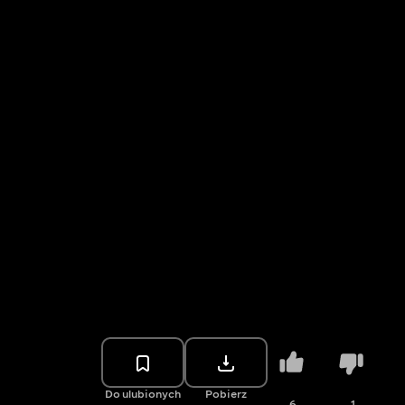
Do ulubionych
Pobierz
6
1