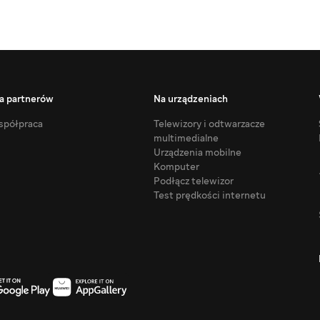
a partnerów
Na urządzeniach
półpraca
Telewizory i odtwarzacze
multimedialne
Urządzenia mobilne
Komputer
Podłącz telewizor
Test prędkości internetu