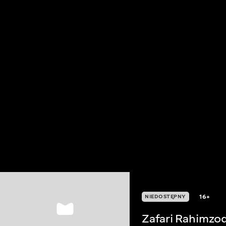
16+
NIEDOSTĘPNY
Zafari Rahimzo