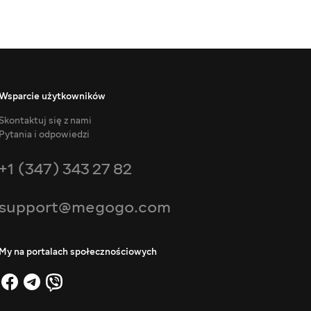
Wsparcie użytkowników
Skontaktuj się z nami
Pytania i odpowiedzi
+1 (347) 343 27 82
support@megogo.com
My na portalach społecznościowych