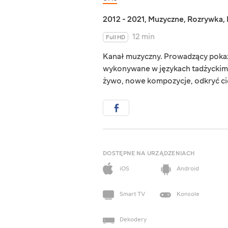
2012 - 2021
,
Muzyczne
,
Rozrywka
,
12 min
Full HD
Kanał muzyczny. Prowadzący pokaz
wykonywane w językach tadżyckim 
żywo, nowe kompozycje, odkryć cie
DOSTĘPNE NA URZĄDZENIACH
iOS
Android
Smart TV
Konsole
Dekodery