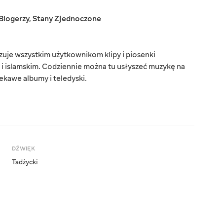
Blogerzy
,
Stany Zjednoczone
uje wszystkim użytkownikom klipy i piosenki
i islamskim. Codziennie można tu usłyszeć muzykę na
kawe albumy i teledyski.
DŹWIĘK
Tadżycki