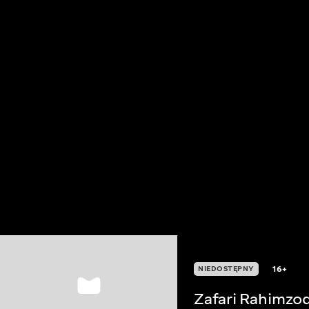
16+
NIEDOSTĘPNY
Zafari Rahimzo