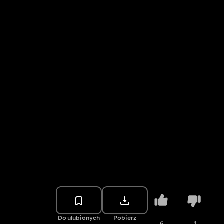
Do ulubionych
Pobierz
6
1