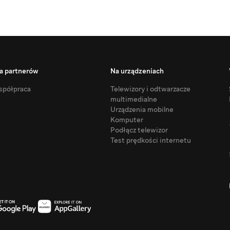
a partnerów
Na urządzeniach
półpraca
Telewizory i odtwarzacze
multimedialne
Urządzenia mobilne
Komputer
Podłącz telewizor
Test prędkości internetu