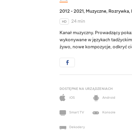
2012 - 2021
,
Muzyczne
,
Rozrywka
,
24 min
HD
Kanał muzyczny. Prowadzący pokaz
wykonywane w językach tadżyckim 
żywo, nowe kompozycje, odkryć cie
DOSTĘPNE NA URZĄDZENIACH
iOS
Android
Smart TV
Konsole
Dekodery