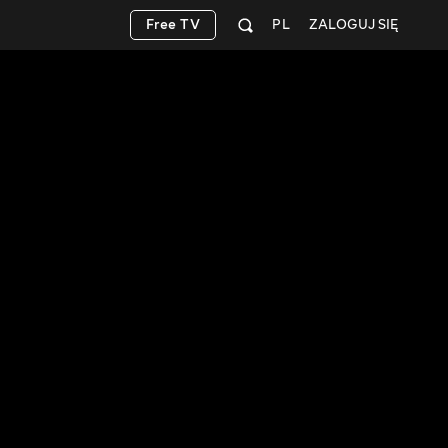
Free TV
PL
ZALOGUJ SIĘ