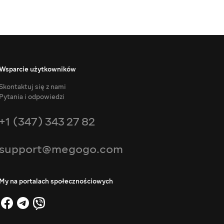
Wsparcie użytkowników
Skontaktuj się z nami
Pytania i odpowiedzi
+1 (347) 343 27 82
support@megogo.com
My na portalach społecznościowych