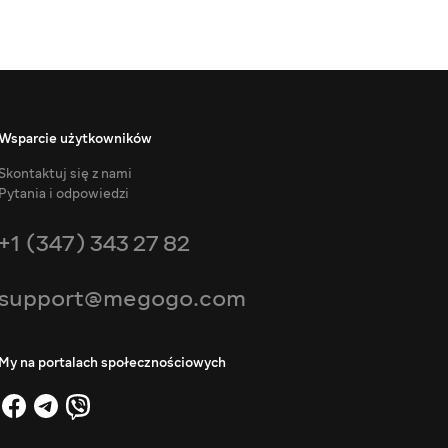
Wsparcie użytkowników
Skontaktuj się z nami
Pytania i odpowiedzi
+1 (347) 343 27 82
support@megogo.com
My na portalach społecznościowych