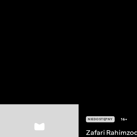
16+
NIEDOSTĘPNY
Zafari Rahimzo