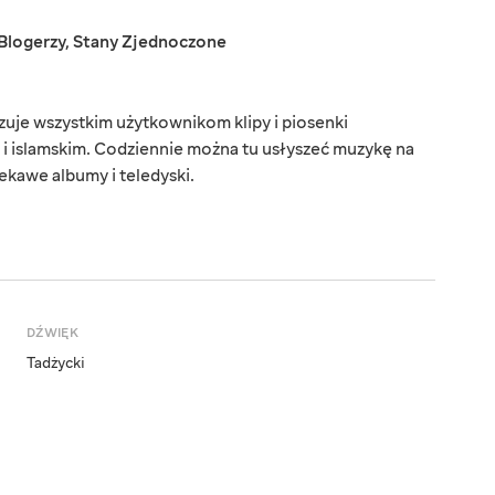
Blogerzy
,
Stany Zjednoczone
uje wszystkim użytkownikom klipy i piosenki
i islamskim. Codziennie można tu usłyszeć muzykę na
kawe albumy i teledyski.
DŹWIĘK
Tadżycki