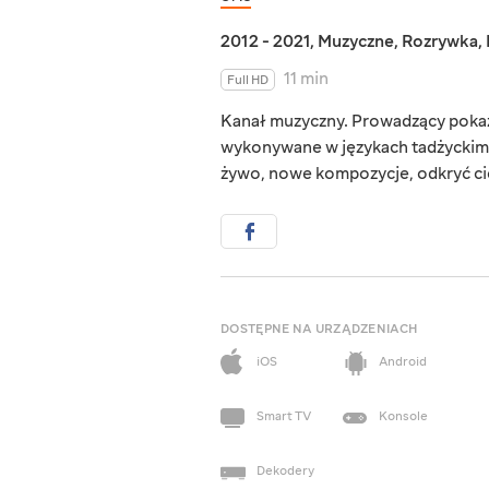
2012 - 2021
,
Muzyczne
,
Rozrywka
,
11 min
Full HD
Kanał muzyczny. Prowadzący pokaz
wykonywane w językach tadżyckim 
żywo, nowe kompozycje, odkryć cie
DOSTĘPNE NA URZĄDZENIACH
iOS
Android
Smart TV
Konsole
Dekodery