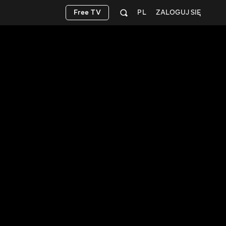
Free TV
PL
ZALOGUJ SIĘ