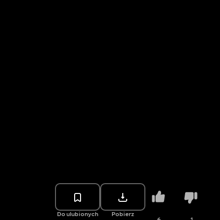
Do ulubionych
Pobierz
6
1