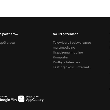
a partnerów
Na urządzeniach
półpraca
Telewizory i odtwarzacze
multimedialne
Urządzenia mobilne
Komputer
Podłącz telewizor
Test prędkości internetu