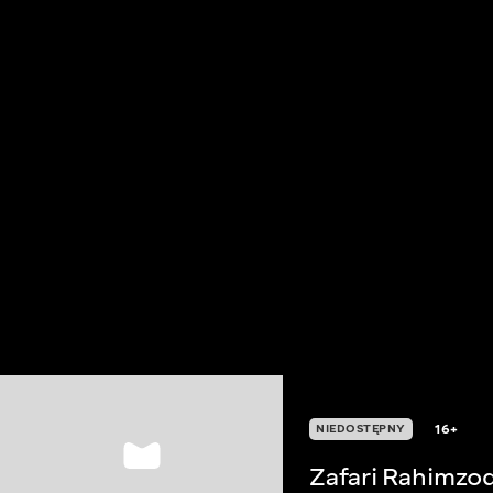
16+
NIEDOSTĘPNY
Zafari Rahimzo