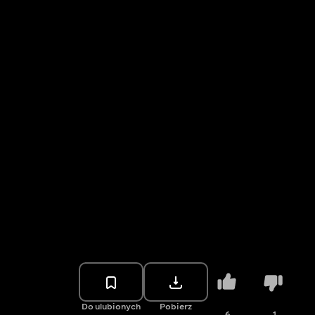
Do ulubionych
Pobierz
6
1