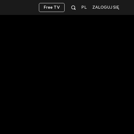
Free TV
PL
ZALOGUJ SIĘ