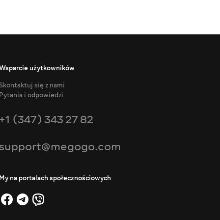
Wsparcie użytkowników
Skontaktuj się z nami
Pytania i odpowiedzi
+1 (347) 343 27 82
support@megogo.com
My na portalach społecznościowych