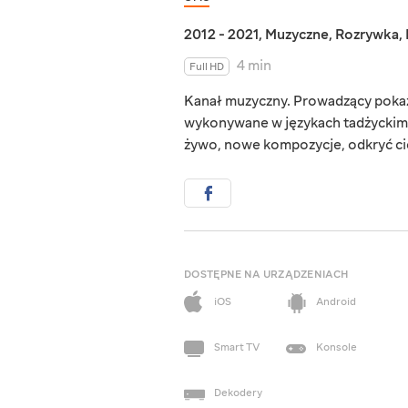
2012 - 2021
,
Muzyczne
,
Rozrywka
,
4 min
Full HD
Kanał muzyczny. Prowadzący pokaz
wykonywane w językach tadżyckim 
żywo, nowe kompozycje, odkryć cie
DOSTĘPNE NA URZĄDZENIACH
iOS
Android
Smart TV
Konsole
Dekodery