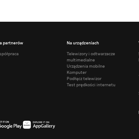
a partnerów
Na urządzeniach
półpraca
Telewizory i odtwarzacze
multimedialne
Urządzenia mobilne
Komputer
Podłącz telewizor
Test prędkości internetu