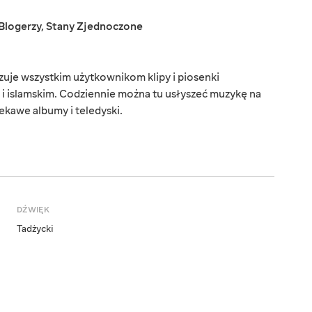
Blogerzy
,
Stany Zjednoczone
uje wszystkim użytkownikom klipy i piosenki
i islamskim. Codziennie można tu usłyszeć muzykę na
kawe albumy i teledyski.
DŹWIĘK
Tadżycki