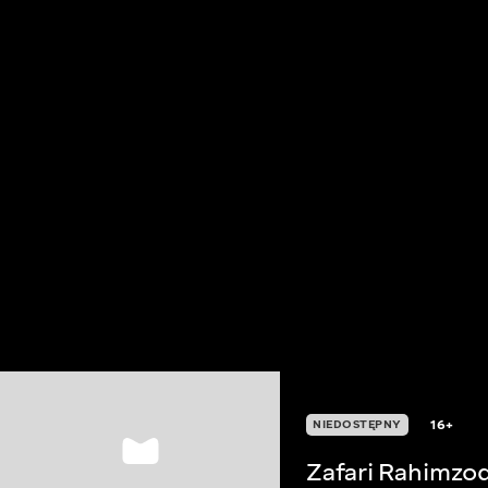
16+
NIEDOSTĘPNY
Zafari Rahimzo