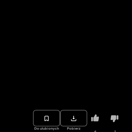
Do ulubionych
Pobierz
6
1