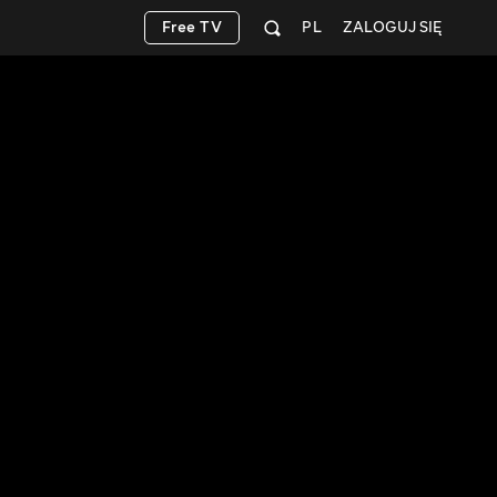
Free TV
PL
ZALOGUJ SIĘ