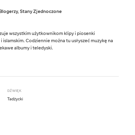
Blogerzy
,
Stany Zjednoczone
uje wszystkim użytkownikom klipy i piosenki
i islamskim. Codziennie można tu usłyszeć muzykę na
kawe albumy i teledyski.
DŹWIĘK
Tadżycki