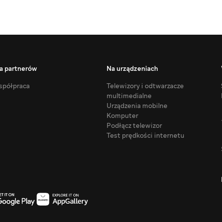
a partnerów
Na urządzeniach
półpraca
Telewizory i odtwarzacze
multimedialne
Urządzenia mobilne
Komputer
Podłącz telewizor
Test prędkości internetu