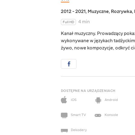
2012 - 2021
,
Muzyczne
,
Rozrywka
,
4 min
Full HD
Kanał muzyczny. Prowadzący pokaz
wykonywane w językach tadżyckim 
żywo, nowe kompozycje, odkryć cie
DOSTĘPNE NA URZĄDZENIACH
iOS
Android
Smart TV
Konsole
Dekodery