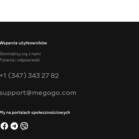
Wsparcie użytkowników
Skontaktuj się z nami
Pytania i odpowiedzi
+1 (347) 343 27 82
support@megogo.com
My na portalach społecznościowych