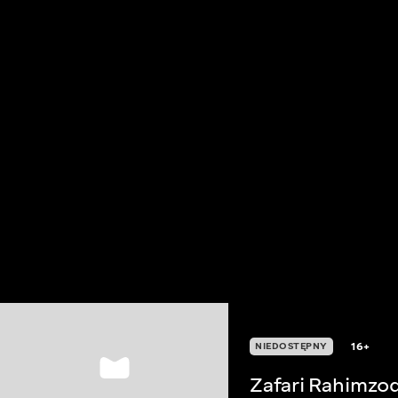
16+
NIEDOSTĘPNY
Zafari Rahimzo