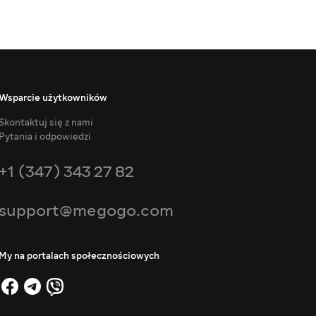
Wsparcie użytkowników
Skontaktuj się z nami
Pytania i odpowiedzi
+1 (347) 343 27 82
support@megogo.com
My na portalach społecznościowych