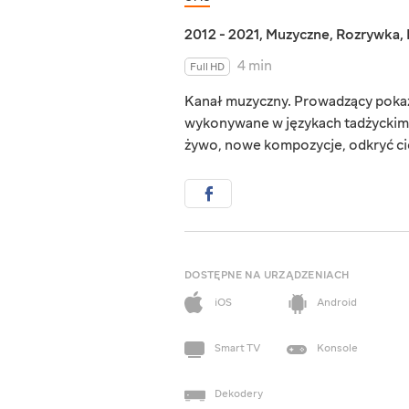
2012 - 2021
,
Muzyczne
,
Rozrywka
,
4 min
Full HD
Kanał muzyczny. Prowadzący pokaz
wykonywane w językach tadżyckim 
żywo, nowe kompozycje, odkryć cie
DOSTĘPNE NA URZĄDZENIACH
iOS
Android
Smart TV
Konsole
Dekodery