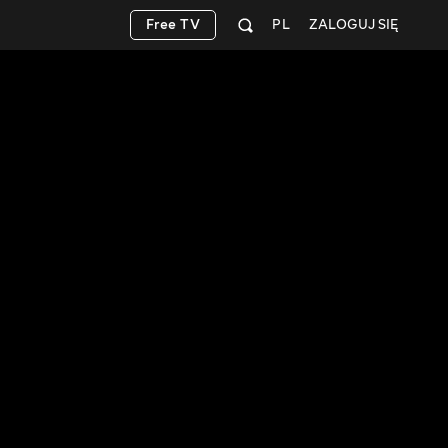
Free TV
PL
ZALOGUJ SIĘ