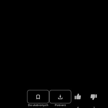
Do ulubionych
Pobierz
6
1