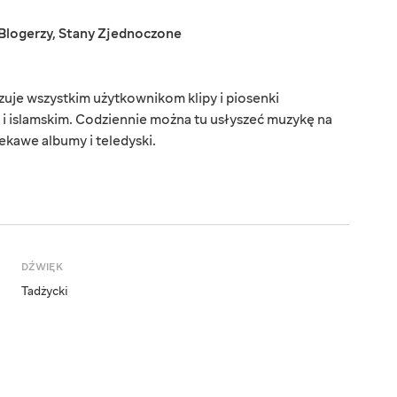
Blogerzy
,
Stany Zjednoczone
uje wszystkim użytkownikom klipy i piosenki
i islamskim. Codziennie można tu usłyszeć muzykę na
kawe albumy i teledyski.
DŹWIĘK
Tadżycki