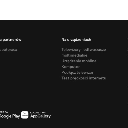
a partnerów
Na urządzeniach
półpraca
Telewizory i odtwarzacze
multimedialne
Urządzenia mobilne
Komputer
Podłącz telewizor
Test prędkości internetu