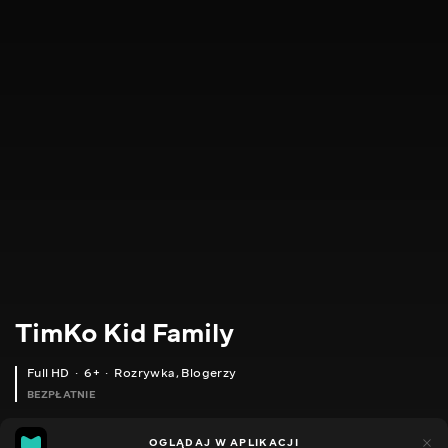
TimKo Kid Family
Full HD
6+
Rozrywka
,
Blogerzy
BEZPŁATNIE
65
64
OGLĄDAJ W APLIKACJI