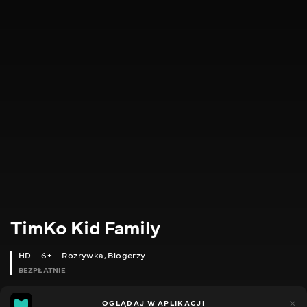
TimKo Kid Family
HD
6+
Rozrywka
,
Blogerzy
BEZPŁATNIE
65
64
OGLĄDAJ W APLIKACJI