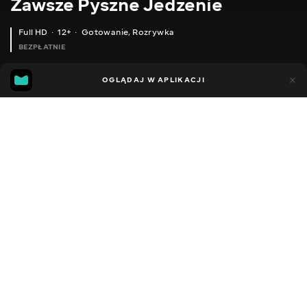
Zawsze Pyszne Jedzenie
Full HD
12+
Gotowanie
,
Rozrywka
BEZPŁATNIE
32
17
OGLĄDAJ W APLIKACJI
Dodano do ulubionych
UDOSTĘPNIJ
Sezon 1
Facebook
Kopiuj link
КУРЯЧА ЗАПІКАНКА. ЩО ПРИГОТУВАТИ З КУРЯЧОГО ФІЛЕ
ЗАПРОШУЮ НА МОЮ КУХНЮ. ЩО ГОТУЮ ДЛЯ СІМ'Ї У ВИХІДНІ. VLOG
2017 - 2025
,
Ukraina
Gotowanie
,
Rozrywka
,
Blogerzy
DŹWIĘK
Rosyjski