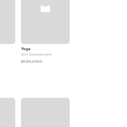
Yoga
Meditation
2011
,
Dokumentalne
2013
,
Dokumentalne
BEZPŁATNIE
BEZPŁATNIE