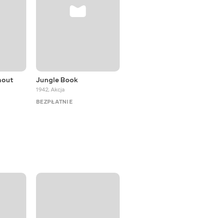
hout
Jungle Book
Alice's Adventures in
Wonderland
1942
,
Akcja
1972
,
Przygodowe
BEZPŁATNIE
BEZPŁATNIE