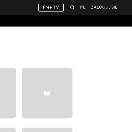
Free TV
PL
ZALOGUJ SIĘ
Teen Stor
+12
Rozrywka
BEZPŁATNIE