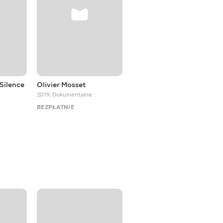
Silence
Olivier Mosset
Yann Nguema, light
virtuoso
2019
,
Dokumentalne
2018
,
Dokumentalne
BEZPŁATNIE
BEZPŁATNIE