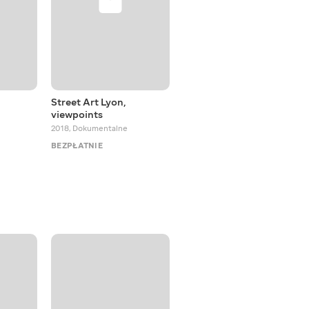
Street Art Lyon,
Japanese Gardens
viewpoints
2017
,
Dokumentalne
2018
,
Dokumentalne
BEZPŁATNIE
BEZPŁATNIE