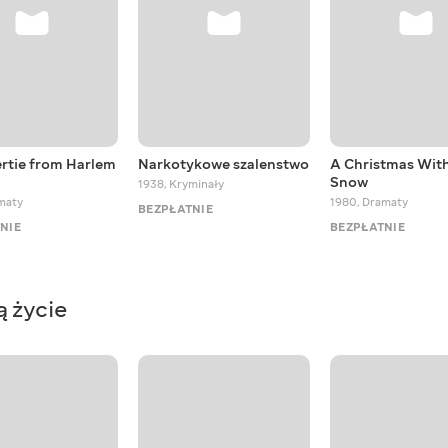
ertie from Harlem
Narkotykowe szalenstwo
A Christmas Wit
Snow
1938
,
Kryminały
maty
1980
,
Dramaty
BEZPŁATNIE
NIE
BEZPŁATNIE
ą życie