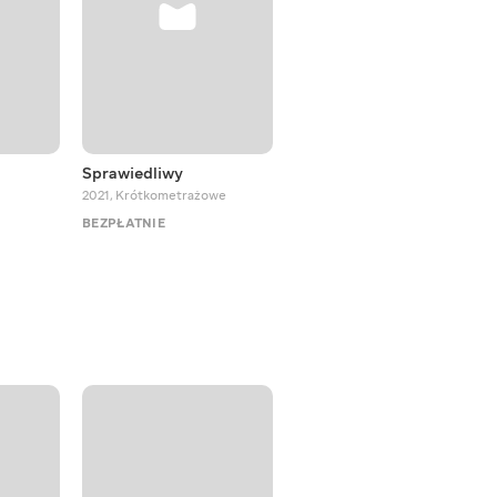
Sprawiedliwy
Był sobie pies Sirko
2021
,
Krótkometrażowe
2025
,
Musicale
BEZPŁATNIE
BEZPŁATNIE