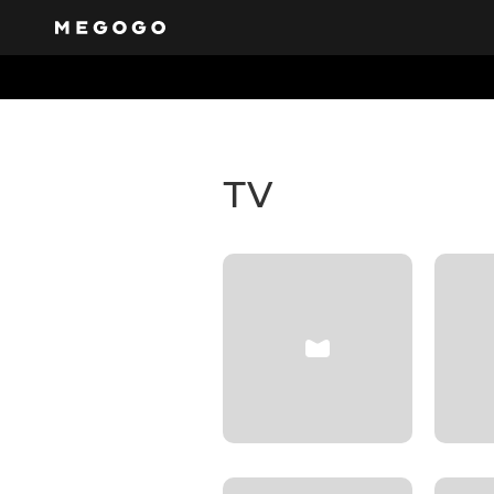
Free tel
Get access to a varie
will cater to everyon
TV