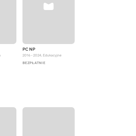
PC NP
Octopus Effects
a
2016 - 2024
,
Edukacyjne
2018 - 2024
,
Edukacyjne
BEZPŁATNIE
BEZPŁATNIE