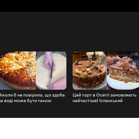
Ніколи б не повірила, що здоба
Цей торт в Осетії замовляють
на воді може бути такою
найчастіше| Іспанський
смачною
медівник|Цей Торт Можна Їсти
Губами