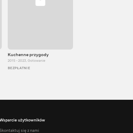
Kuchenne przygody
DenLion TV
2015 - 2023
,
Gotowanie
2012 - 2023
,
Rozrywka
BEZPŁATNIE
BEZPŁATNIE
Wsparcie użytkowników
Skontaktuj się z nami