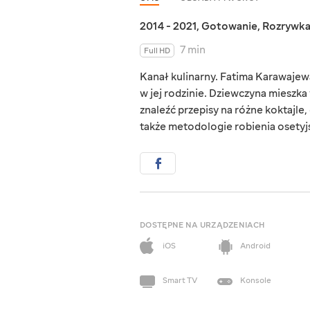
2014 - 2021
,
Gotowanie
,
Rozrywk
7 min
Full HD
Kanał kulinarny. Fatima Karawajew
w jej rodzinie. Dziewczyna mieszka
znaleźć przepisy na różne koktajle,
także metodologie robienia osetyj
DOSTĘPNE NA URZĄDZENIACH
iOS
Android
Smart TV
Konsole