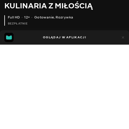
KULINARIA Z MIŁOŚCIĄ
Full HD
12+
Gotowanie
,
Rozrywka
BEZPŁATNIE
17
11
OGLĄDAJ W APLIKACJI
Dodano do ulubionych
UDOSTĘPNIJ
Sezon 1
Facebook
Kopiuj link
КОЗИНАКИ СВОЇМИ РУКАМИ | НАЙПРОСТІШИЙ РЕЦЕПТ ПРИГОТУВАННЯ | ГРУЗИНСЬКА КУХНЯ .КОЗИНАКИ З НАСІННЯ
ВЕЛИКИЙ ПІСТ| ЛЯЛЬКА СВОЇМИ РУКАМИ|КІРА САРАКОСТІ - ГРЕЦЬКА ПАНІ ПОСТА|
2014 - 2021
,
Grecja
Gotowanie
,
Rozrywka
,
Blogerzy
DŹWIĘK