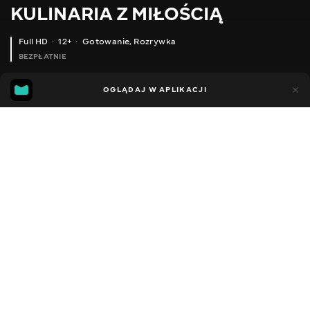
KULINARIA Z MIŁOŚCIĄ
Full HD
12+
Gotowanie
,
Rozrywka
BEZPŁATNIE
17
11
OGLĄDAJ W APLIKACJI
Dodano do ulubionych
UDOSTĘPNIJ
Sezon 1
Facebook
Kopiuj link
ЯК ПРИГОТУВАТИ ПАХТУ РЕЦЕПТ ПАХТИ В ДОМАШНІХ УМОВАХ
?СМАЧНІ ДОМАШНІ ВАФЛІ РЕЦЕПТ.НАЙЛЕГШИЙ БАЗОВИЙ РЕЦЕПТ - ЯК ШВИДКО ПРИГОТУВАТИ СМАЧНИЙ СНІДАНОК
2014 - 2021
,
Grecja
Gotowanie
,
Rozrywka
,
Blogerzy
DŹWIĘK