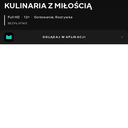
KULINARIA Z MIŁOŚCIĄ
Full HD
12+
Gotowanie
,
Rozrywka
BEZPŁATNIE
17
11
OGLĄDAJ W APLIKACJI
Dodano do ulubionych
UDOSTĘPNIJ
Sezon 1
Facebook
Kopiuj link
ШОКОЛАДНИЙ ПИРІГ.РЕЦЕПТ ПРОСТОГО ПІСНОГО ШОКОЛАДНОГО ПИРОГА.
РЕЦЕПТ КЕКС АПЕЛЬСИНОВИЙ.ЯК ПРИГОТУВАТИ СМАЧНИЙ АПЕЛЬСИНОВИЙ КЕКС
2014 - 2021
,
Grecja
Gotowanie
,
Rozrywka
,
Blogerzy
DŹWIĘK