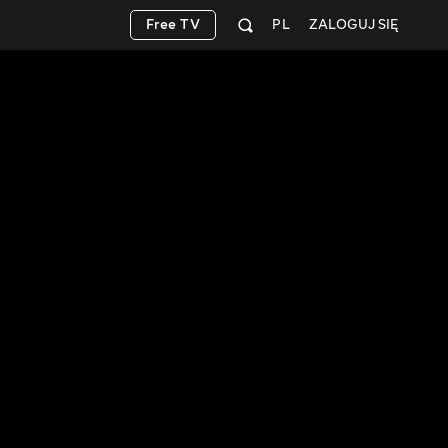
Free TV
PL
ZALOGUJ SIĘ