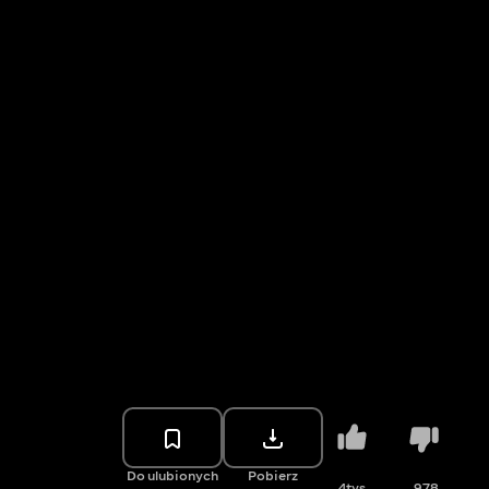
Do ulubionych
Pobierz
4tys.
978