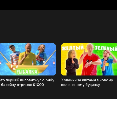
Хто перший виловить усю рибу
Хованки за квітами в новому
з басейну отримає $1000
величезному будинку