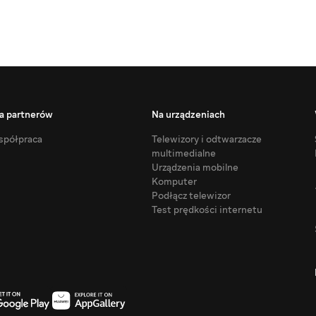
a partnerów
Na urządzeniach
półpraca
Telewizory i odtwarzacze
multimedialne
Urządzenia mobilne
Komputer
Podłącz telewizor
Test prędkości internetu