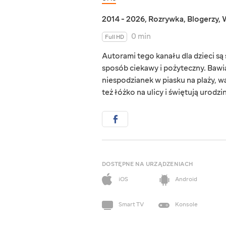
2014 - 2026
,
Rozrywka
,
Blogerzy
,
W
0 min
Full HD
Autorami tego kanału dla dzieci są s
sposób ciekawy i pożyteczny. Bawią
niespodzianek w piasku na plaży, w
też łóżko na ulicy i świętują urodzi
DOSTĘPNE NA URZĄDZENIACH
iOS
Android
Smart TV
Konsole