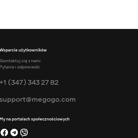
Wsparcie użytkowników
Skontaktuj się z nami
Pytania i odpowiedzi
+1 (347) 343 27 82
support@megogo.com
My na portalach społecznościowych