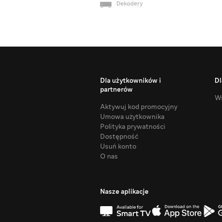
Dekodery
Dla użytkowników i
Dl
partnerów
Ws
Aktywuj kod promocyjny
Umowa użytkownika
Polityka prywatności
Dostępność
Usuń konto
O nas
Nasze aplikacje