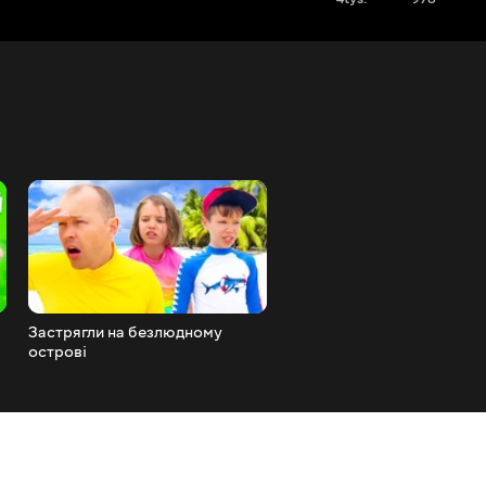
Застрягли на безлюдному
ВЛОГ День народження Гу
острові
та смачні стейки від тата