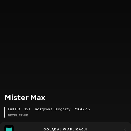
Mister Max
Full HD
12+
Rozrywka
,
Blogerzy
MGG 7.5
BEZPŁATNIE
MGG
4tys.
OGLĄDAJ W APLIKACJI
982