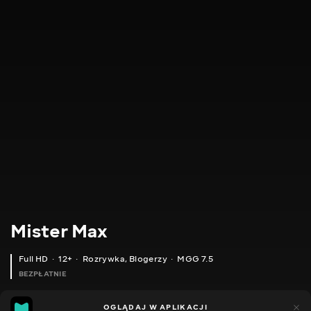
Mister Max
Full HD
12+
Rozrywka
,
Blogerzy
MGG 7.5
BEZPŁATNIE
MGG
4tys.
OGLĄDAJ W APLIKACJI
979