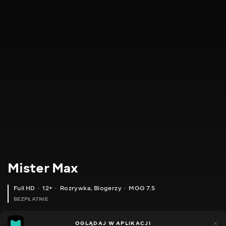
Mister Max
Full HD
12+
Rozrywka
,
Blogerzy
MGG 7.5
BEZPŁATNIE
MGG
4tys.
OGLĄDAJ W APLIKACJI
978