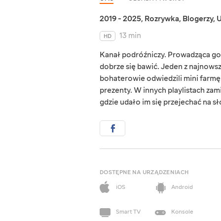
2019 - 2025
,
Rozrywka
,
Blogerzy
,
U
13 min
HD
Kanał podróźniczy. Prowadząca go 
dobrze się bawić. Jeden z najnowsz
bohaterowie odwiedzili mini farmę i
prezenty. W innych playlistach zami
gdzie udało im się przejechać na sł
DOSTĘPNE NA URZĄDZENIACH
iOS
Android
Smart TV
Konsole