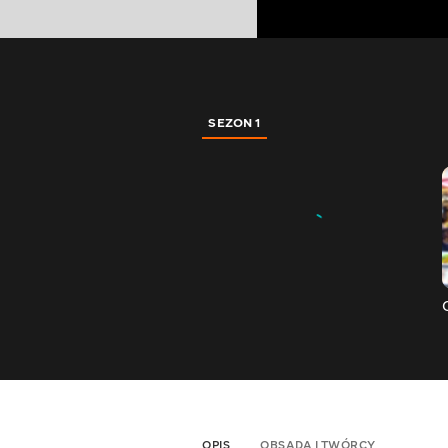
SEZON 1
OPIS
OBSADA I TWÓRCY