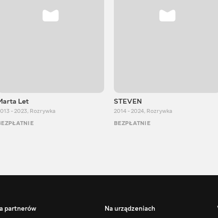
Marta Let
STEVEN
013 - 2023
,
Rozrywka
2014 - 2024
,
Rozrywka
BEZPŁATNIE
BEZPŁATNIE
a partnerów
Na urządzeniach