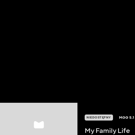
MGG
5.1
NIEDOSTĘPNY
My Family Life