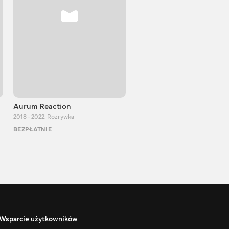
Aurum Reaction
PlayUA
2018 - 2022
,
Rozrywka
2013 - 2025
,
Rozrywka
BEZPŁATNIE
BEZPŁATNIE
Wsparcie użytkowników