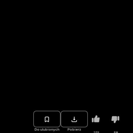
Do ulubionych
Pobierz
231
58