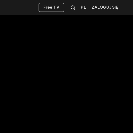
Free TV
PL
ZALOGUJ SIĘ