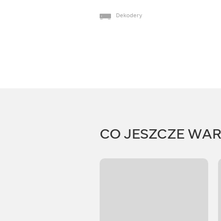
Dekodery
CO JESZCZE WA