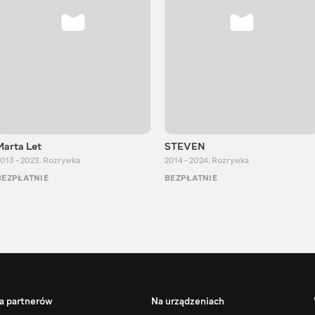
Marta Let
STEVEN
013 - 2023
,
Rozrywka
2014 - 2024
,
Rozrywka
BEZPŁATNIE
BEZPŁATNIE
a partnerów
Na urządzeniach