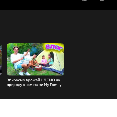
Збираємо врожай і ЇДЕМО на
КУПИЛИ нову МАШИНУ
природу з наметами My Family
Mercedes-BENZ Мрія тата
Life
здійснилася ВЛОГ