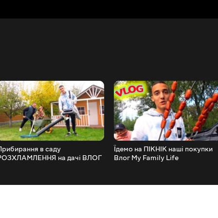
Прибирання в саду
Їдемо на ПІКНІК наші покупки
РОЗХЛАМЛЕННЯ на дачі ВЛОГ
Влог My Family Life
My family Life