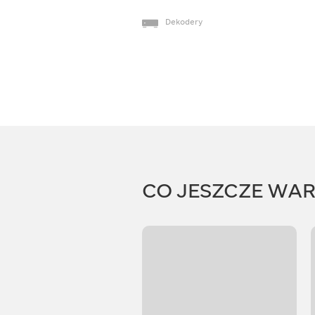
Dekodery
CO JESZCZE WA