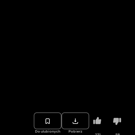
Do ulubionych
Pobierz
231
58