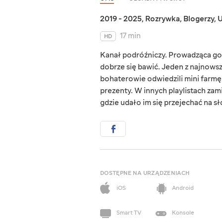
2019 - 2025
,
Rozrywka
,
Blogerzy
,
U
17 min
HD
Kanał podróźniczy. Prowadząca go 
dobrze się bawić. Jeden z najnowsz
bohaterowie odwiedzili mini farmę i
prezenty. W innych playlistach zami
gdzie udało im się przejechać na sł
DOSTĘPNE NA URZĄDZENIACH
iOS
Android
Smart TV
Konsole