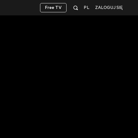
Free TV
PL
ZALOGUJ SIĘ