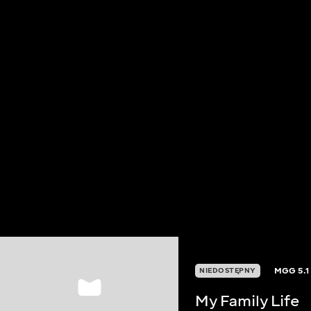
MGG
5.1
NIEDOSTĘPNY
My Family Life