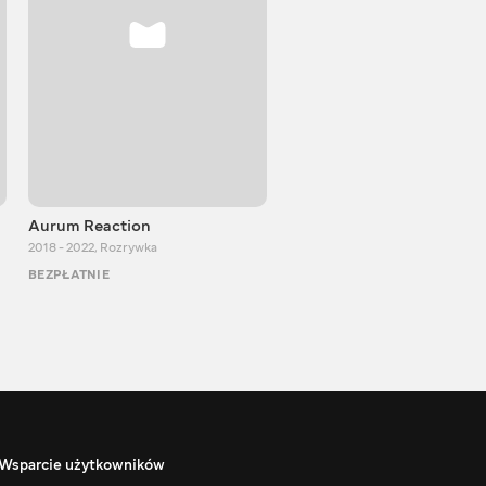
Aurum Reaction
PlayUA
2018 - 2022
,
Rozrywka
2013 - 2025
,
Rozrywka
BEZPŁATNIE
BEZPŁATNIE
Wsparcie użytkowników