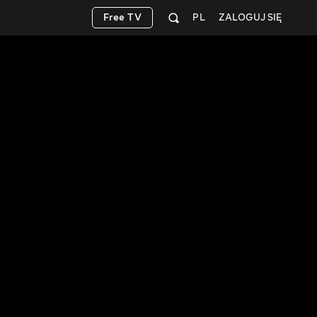
Free TV
PL
ZALOGUJ SIĘ