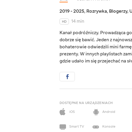
2019 - 2025
,
Rozrywka
,
Blogerzy
,
U
14 min
HD
Kanał podróźniczy. Prowadząca go 
dobrze się bawić. Jeden z najnowsz
bohaterowie odwiedzili mini farmę i
prezenty. W innych playlistach zami
gdzie udało im się przejechać na sł
DOSTĘPNE NA URZĄDZENIACH
iOS
Android
Smart TV
Konsole