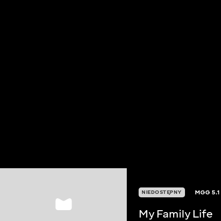
MGG
5.1
NIEDOSTĘPNY
My Family Life