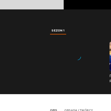
SEZON 1
OPIS
OBSADA I TWÓRCY