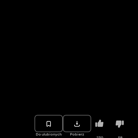
Do ulubionych
Pobierz
230
58