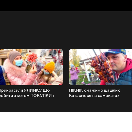
Прикрасили ЯЛИНКУ Що
ПІКНІК смажимо шашлик
робити з котом ПОКУПКИ і
Катаємося на самокатах
ПОДАРУНКИ до Нового року
ПОДАРУНОК підписникам
Тато готує БУРГЕРИ Влог
ВЛОГ