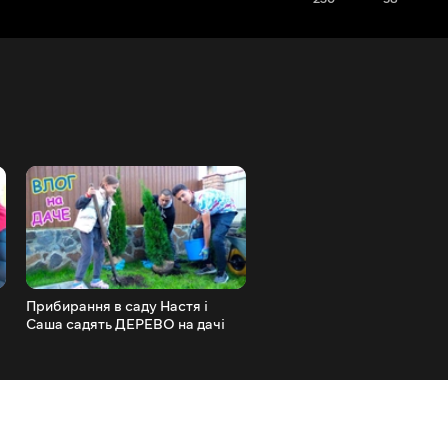
Прибирання в саду Настя і
Хлопчики пішли на футбол
Саша садять ДЕРЕВО на дачі
Дівчаток залишили ВДОМ
ВЛОГ
суші і дивимося фільм ВЛ