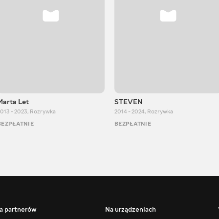
Marta Let
STEVEN
013 - 2023
,
Rozrywka
2014 - 2024
,
Rozrywka
BEZPŁATNIE
BEZPŁATNIE
a partnerów
Na urządzeniach