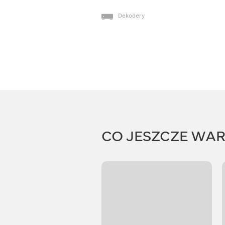
Dekodery
CO JESZCZE WA