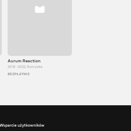
Aurum Reaction
PlayUA
2018 - 2022
,
Rozrywka
2013 - 2025
,
Rozrywka
BEZPŁATNIE
BEZPŁATNIE
Wsparcie użytkowników