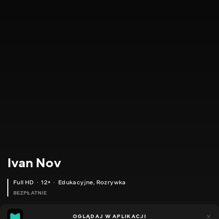
Ivan Nov
Full HD
12+
Edukacyjne
,
Rozrywka
BEZPŁATNIE
5
3
OGLĄDAJ W APLIKACJI