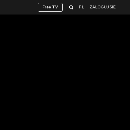
Free TV
PL
ZALOGUJ SIĘ