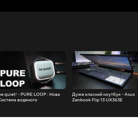
be quiet! - PURE LOOP : Нова
Дуже класний ноутбук - Asus
Система водяного
Zenbook Flip 13 UX363E
охолодження