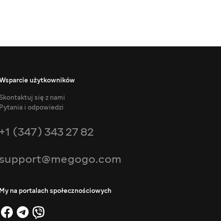
Wsparcie użytkowników
Skontaktuj się z nami
Pytania i odpowiedzi
+1 (347) 343 27 82
support@megogo.com
My na portalach społecznościowych