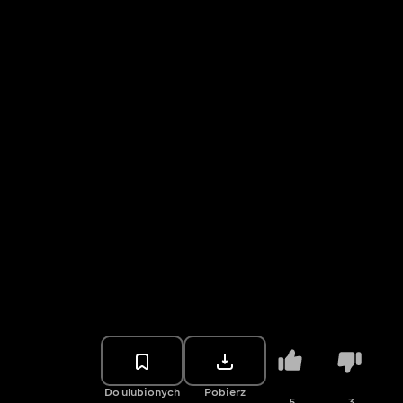
Do ulubionych
Pobierz
5
3