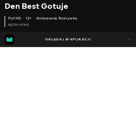
Den Best Gotuje
Full HD
12+
Gotowanie
,
Rozrywka
BEZPŁATNIE
33
5
OGLĄDAJ W APLIKACJI
Dodano do ulubionych
UDOSTĘPNIJ
Sezon 1
Facebook
Kopiuj link
ЛІНИВИМ НЕ ДИВИТИСЯ! УСІ ПОСПІШАЮТЬ ДОДОМУ КОЛИ ГОТУЮ ЦЮ СТРАВУ.
БАГАТО ХТО НЕ ЗНАЄ ЦЕЙ РЕЦЕПТ. НІКОЛИ НЕ ПЕРЕСТАНУ ТАК ГОТУВАТИ МАЛОСОЛЬНІ ОГІРКИ.
2016 - 2026
,
Ukraina
Gotowanie
,
Rozrywka
,
Blogerzy
DŹWIĘK