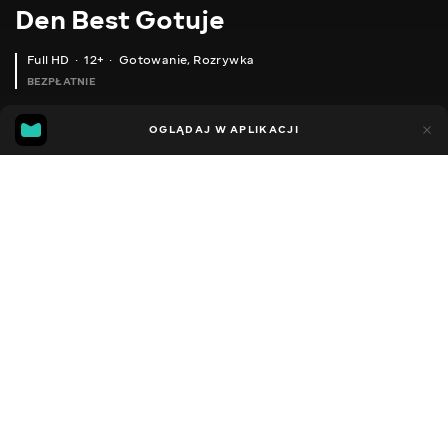
Den Best Gotuje
Full HD
12+
Gotowanie
,
Rozrywka
BEZPŁATNIE
33
5
OGLĄDAJ W APLIKACJI
Dodano do ulubionych
UDOSTĘPNIJ
Sezon 1
Facebook
Kopiuj link
ЗАВЖДИ ЗДИВУЮ ЦІЄЮ КУРОЧКОЮ СВОЇХ ГОСТЕЙ. ГОТУЮ ПАРУ РАЗ НА ТИЖДЕНЬ. ДЕШЕВО І ШВИДКО.
СТРАВА, ЩО ПІДКОРИЛА НЕ ОДНЕ СЕРЦЕ. ЧАШУШУЛІ.
2016 - 2026
,
Ukraina
Gotowanie
,
Rozrywka
,
Blogerzy
DŹWIĘK