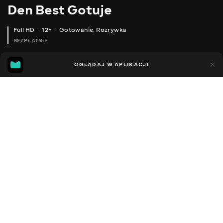
Den Best Gotuje
Full HD
12+
Gotowanie
,
Rozrywka
BEZPŁATNIE
33
5
OGLĄDAJ W APLIKACJI
Dodano do ulubionych
UDOSTĘPNIJ
Sezon 1
Facebook
Kopiuj link
КОНФІ З КУРЯЧИХ ШЛУНОЧКІВ. РЕСТОРАННА СТРАВА ЗА КОПІЙКИ.
ХОЧ ЩОДНЯ ГОТУЙ ТАКУ ПЕЧЕНЮ. ГОТУЮ ПЕЧЕНЮ ЗА ОСОБЛИВИМ РЕЦЕПТОМ.
2016 - 2026
,
Ukraina
Gotowanie
,
Rozrywka
,
Blogerzy
DŹWIĘK