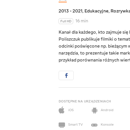
2013 - 2021
,
Edukacyjne
,
Rozrywk
16 min
Full HD
Kanał dla każdego, kto zajmuje si
Poliszczuk publikuje filmiki o tema
odcinki poświęcone np. bieżącym w
narzędzia, to prezentuje takie mark
przykład porównania różnych wierta
DOSTĘPNE NA URZĄDZENIACH
iOS
Android
Smart TV
Konsole