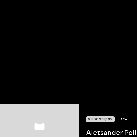
12+
NIEDOSTĘPNY
Aletsander Pol