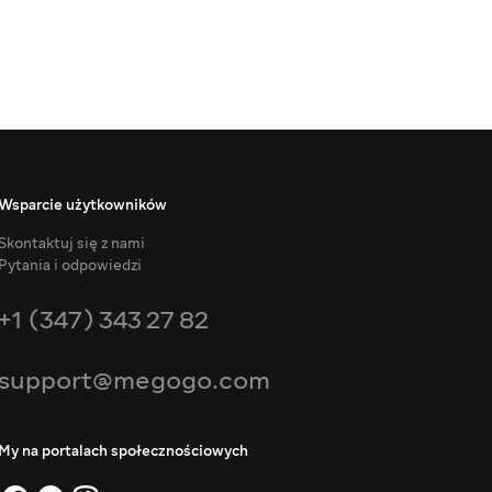
Wsparcie użytkowników
Skontaktuj się z nami
Pytania i odpowiedzi
+1 (347) 343 27 82
support@megogo.com
My na portalach społecznościowych