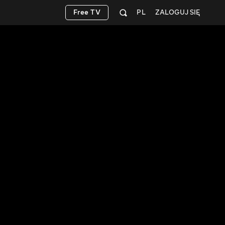
Free TV
PL
ZALOGUJ SIĘ