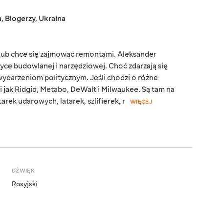
a
,
Blogerzy
,
Ukraina
ę lub chce się zajmować remontami. Aleksander
tyce budowlanej i narzędziowej. Choć zdarzają się
ydarzeniom politycznym. Jeśli chodzi o różne
i jak Ridgid, Metabo, DeWalt i Milwaukee. Są tam na
rek udarowych, latarek, szlifierek, r
WIĘCEJ
DŹWIĘK
Rosyjski