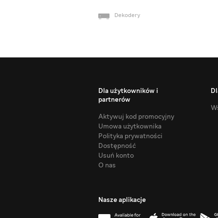
Dekodery
Dla użytkowników i
Dl
partnerów
Ws
Aktywuj kod promocyjny
Umowa użytkownika
Polityka prywatności
Dostępność
Usuń konto
O nas
Nasze aplikacje