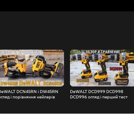
DeWALT DCN45RN і DW45RN
DeWALT DCD999 DCD998
огляд і порівняння нейлерів
DCD996 огляд і перший тест
цвяхозабивачів
(частина 1)