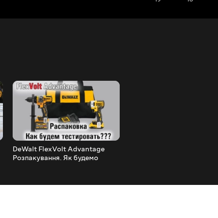
DeWalt FlexVolt Advantage
Makita XGT 40V Max шабе
Розпакування. Як будемо
пила JR001G
тестувати DCD999, DCD998 і
DCD996?