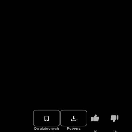
Do ulubionych
Pobierz
19
16