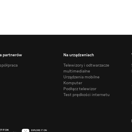
a partnerów
Na urządzeniach
półpraca
Telewizory i odtwarzacze
multimedialne
Urządzenia mobilne
Komputer
Podłącz telewizor
Test prędkości internetu