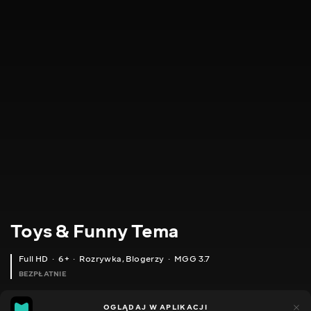
Toys & Funny Tema
Full HD
6+
Rozrywka
,
Blogerzy
MGG 3.7
BEZPŁATNIE
MGG
238
OGLĄDAJ W APLIKACJI
122