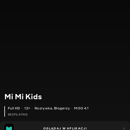
Mi Mi Kids
Full HD
12+
Rozrywka
,
Blogerzy
MGG 4.1
BEZPŁATNIE
MGG
86
43
OGLĄDAJ W APLIKACJI