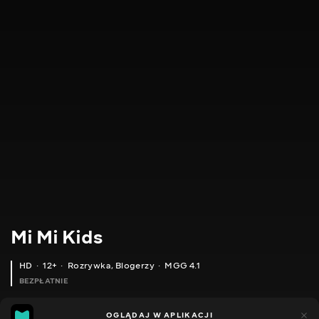
Mi Mi Kids
HD
12+
Rozrywka
,
Blogerzy
MGG 4.1
BEZPŁATNIE
MGG
86
43
OGLĄDAJ W APLIKACJI